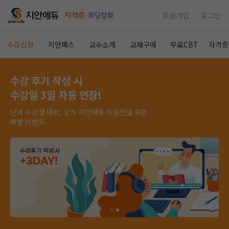
회원가입
로그인
수강신청
지안패스
교수소개
교재구매
무료CBT
자격증
수강 후기 작성 시
수강일 3일 자동 연장!
단과 수강생 대상, 오직 지안에듀 회원만을 위한
특별 이벤트