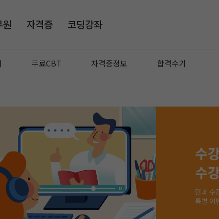
무원
자격증
코딩강좌
매
무료CBT
자격증정보
합격수기
수강
수강
단과 수
특별 이