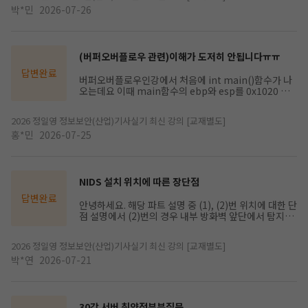
박*민
2026-07-26
(버퍼오버플로우 관련)이해가 도저히 안됩니다ㅠㅠ
답변완료
버퍼오버플로우인강에서 처음에 int main()함수가 나
오는데요 이때 main함수의 ebp와 esp를 0x1020 이
라고 가정하였고 eip는 처음에 func()주소(0x10) 라고
하였습니다. 그다음에 int a가 나오니까 그 값을 0x101
2026 정일영 정보보안(산업)기사실기 최신 강의 [교재별도]
c라고 하고 그 주소에 int a를 집어넣었죠 이런식으로 e
sp는 이제 올라갔고 최종결과를 보면 메모리 주소값이
홍*민
2026-07-25
제일낮은순 int b -> SFP -> RET-> int b 순입니다. 그
러면 교재 122쪽에서 테스트 코드 4번을보시면은 int
main함수안에 int var1=10, int var2=11, printf(ar
gv[0]); return함수가있는데요 똑같은 관점으로 접근
NIDS 설치 위치에 따른 장단점
하면은 맨처음에 EBP-ESP에 0x1020이라고 가정하였
답변완료
고 int var1=10이기때문에 ESP가 한칸올라가서 101c
안녕하세요. 해당 파트 설명 중 (1), (2)번 위치에 대한 단
인부분에 int var1=10을저장하였습니다 int var2=11
점 설명에서 (2)번의 경우 내부 방화벽 앞단에서 탐지하
도 한칸올라가서 0x1018부분에 저장하였고요 그다음
는데, 왜 공격 행위로 탐지한 트래픽이 방화벽을 통
에 printf()함수이기때문에 RET값인 return 0의 주소
과'한' 트래픽인지 판단하기 어렵다는건가요? 방화벽이
값을 int var2=11적힌부분보다 한칸위로올라가서 그
2026 정일영 정보보안(산업)기사실기 최신 강의 [교재별도]
통과'할' 트래픽인지 판단하기 어렵다 의 의미인가요?
주소값에 return 0의 주소값을 쓰구요 EBP값을 print
박*연
2026-07-21
f()함수의 ebp로 변경시켰습니다 그 후 빠져나오기때문
에 메모리주소가낮은순에서 높은순으로 간다고치면은
printf()함수 -> sfp-> ret-> int var2 -> int var1이
라고 이해했는데요 그러면 결과값이 printf()함수의 값
30강 서버 취약점부분질문