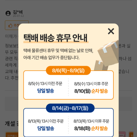
김*비
26-07-12
추천해요
이해가 쏙쏙되는 강의
정보보안기사 처음에 어떻게 시작해야할지 막막했는데 덕분에 이론과 실
무 모두 얻을 수 있는 정말 도움이 되는 강의입니다.
관련 직무이긴 하지만 보안쪽은 생소해서 처음 공부해봤는데 하나하나 섬
세하게 가르쳐주시고 덕분에 이해가 쏙쏙 되어 좋았습니다.
교재 내용도 가독성이 좋아 오히려 필기보다 더 재밌게 공부한 것 같습니
다. 추천합니다!
수강후기 더 보기
개설 강의
지안패스
지안패스
지안