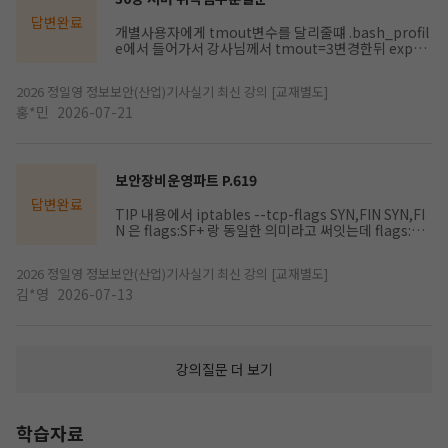
-> sfp주소 -> ret주소-> int var2값 -> int var1값으
로 나와야하는거아닌가요? 근데 교재에서보면 a b bf8
답변완료
개별사용자에게 tmout변수를 달리줄떄 .bash_profil
7948 467ab로나와있어서요ㅠㅠ 제가 궁금한거는 메
e에서 들어가서 강사님께서 tmout=3변경한뒤 expor
모리 상에 순서대로 쌓여 있는 걸 낮은 주소부터 높은주
t tmout을 하였습니다 이부분이 잘이해가안갑니다 ex
소까지 차례대로 읽는 거라면, 주소값들이 앞에 나오고
port을 여기서 해줄이유가 먼지 궁금해요 export을 안
변수(a, b)가 뒤에 나오는게 아닌지 혼란이 옵니다
2026 정일영 정보보안(산업)기사실기 최신 강의 [교재별도]
한다면은 부모쉘에서만 적용되고 다른 쉘에서는 적용이
안된다는것까지 알았는데 그게 우리가 다른 telent서버
홍*민
2026-07-21
에서 처음들어가서 echo tmout을 실행할떄 부모쉘,
자식쉘 이런쉘개념이 왜 나오는건지도 잘 모르겠습니다
ㅠㅠ
보안장비운영파트 P.619
답변완료
TIP 내용에서 iptables --tcp-flags SYN,FIN SYN,FI
N 은 flags:SF+ 랑 동일한 의미라고 써잇는데 flags:SF
랑 동일한거 아닌가요? 위 아래가 바뀐것같아 질문드립
니다.
2026 정일영 정보보안(산업)기사실기 최신 강의 [교재별도]
김*영
2026-07-13
강의질문 더 보기
학습자료