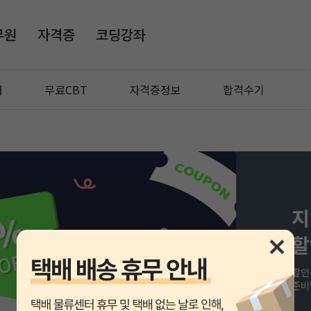
무원
자격증
코딩강좌
매
무료CBT
자격증정보
합격수기
지안
할인
할인된 
준비할 