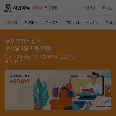
회원가입
로그인
수강신청
지안패스
교수소개
교재구매
무료CBT
자격증
수강 후기 작성 시
수강일 3일 자동 연장!
단과 수강생 대상, 오직 지안에듀 회원만을 위한
특별 이벤트