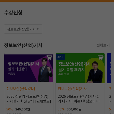
수강신청
정보보안(산업)기사
정보보안(산업)기사
전체보기
패키지
작성 시 수강일 3일 자동 연장!
실기 87% 적중 신화 
정보보안(산업)기사
정보보안(산업)기사
정
2026 정일영 정보보안(산업)
2026 정보보안(산업)기사 필
2
기사실기 최신 강의 [교재별도]
기 패키지 [이론+핵심요약+용
기
어+핵심기출400선]
+
50%
240,000원
50%
300,000원
50